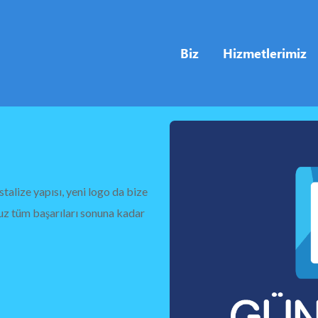
Biz
Hizmetlerimiz
stalize yapısı, yeni logo da bize
Tuz tüm başarıları sonuna kadar